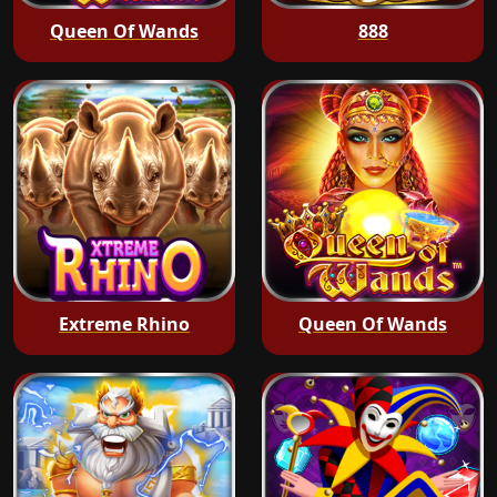
Queen Of Wands
888
Extreme Rhino
Queen Of Wands