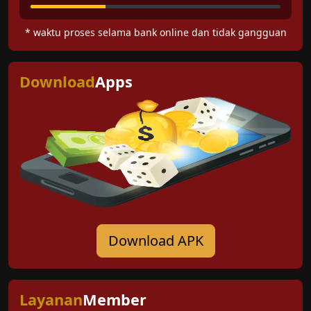
* waktu proses selama bank online dan tidak gangguan
Download
Apps
Download APK
Layanan
Member