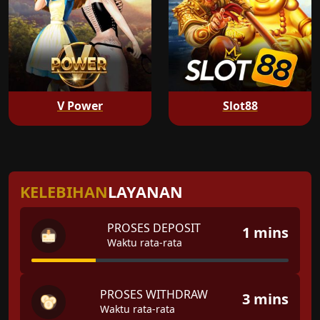
V Power
Slot88
KELEBIHAN
LAYANAN
PROSES DEPOSIT
1 mins
Waktu rata-rata
PROSES WITHDRAW
3 mins
Waktu rata-rata