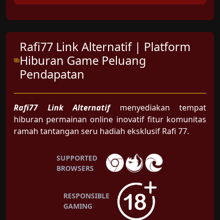
Rafi77 Link Alternatif | Platform
Hiburan Game Peluang
Pendapatan
Rafi77 Link Alternatif
menyediakan tempat
hiburan permainan online inovatif fitur komunitas
ramah tantangan seru hadiah eksklusif Rafi 77.
SUPPORTED
BROWSERS
RESPONSIBLE
GAMING