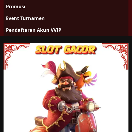
Promosi
Event Turnamen
Pendaftaran Akun VVIP