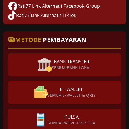
Rafi77 Link Alternatif Facebook Group
Rafi77 Link Alternatif TikTok
METODE
PEMBAYARAN
BANK TRANSFER
SEMUA BANK LOKAL
E - WALLET
SEMUA E-WALLET & QRIS
PULSA
SEMUA PROVIDER PULSA