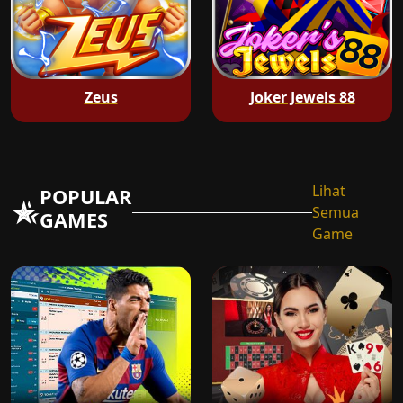
Zeus
Joker Jewels 88
Lihat
POPULAR
Semua
GAMES
Game