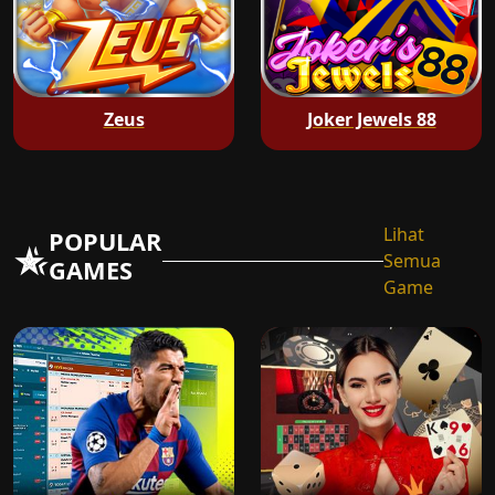
Zeus
Joker Jewels 88
Lihat
POPULAR
Semua
GAMES
Game