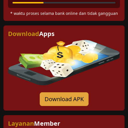
* waktu proses selama bank online dan tidak gangguan
Download
Apps
Download APK
Layanan
Member